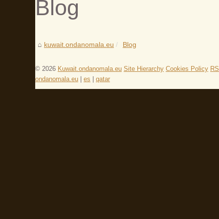
Blog
kuwait.ondanomala.eu
Blog
© 2026
Kuwait.ondanomala.eu
Site Hierarchy
Cookies Policy
RS
ondanomala.eu
|
es
|
qatar