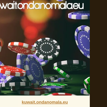
kuwait.ondanomala.eu